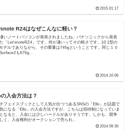
2015.01.17
t’snote RZ4はなぜこんなに軽い？
凄いノートパソコンが発表されましたね。パナソニックから発表
た「Let'snoteRZ4」です。何が凄いってその軽さです。10.1型の
n1モデルでありながら、その重量は745gということです。同じ１０
urface2も676g...
2014.10.06
loの入会方法は？
チフェイスブックとして人気が出つつあるSNSの「Ello」が話題で
気になる「Ello」の入会方法ですが、こちらは招待制になっていま
となると、入会には少しハードルがありそうです。しかも、競争
しく、入会権利がオークションで売られ...
2014.09.30