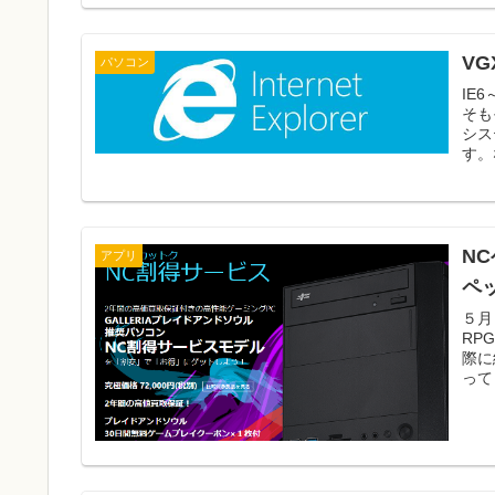
VG
パソコン
IE
そも
シス
す。
N
アプリ
ペ
５月
RP
際に
って