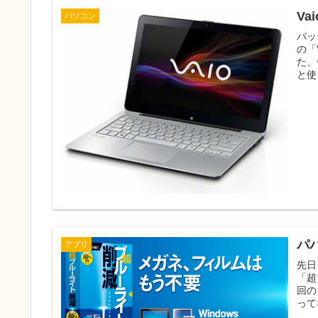
Va
パソコン
バッ
の「
た、
と使
パ
アプリ
先日
「超
回の
って