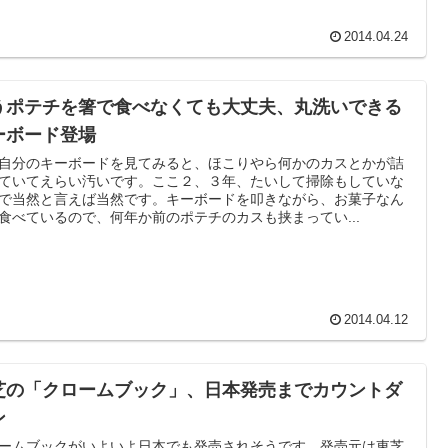
2014.04.24
うポテチを箸で食べなくても大丈夫、丸洗いできる
ーボード登場
自分のキーボードを見てみると、ほこりやら何かのカスとかが詰
ていてえらい汚いです。ここ２、３年、たいして掃除もしていな
で当然と言えば当然です。キーボードを叩きながら、お菓子なん
食べているので、何年か前のポテチのカスも挟まってい...
2014.04.12
芝の「クロームブック」、日本発売までカウントダ
ン
ームブックがいよいよ日本でも発売されそうです。発売元は東芝