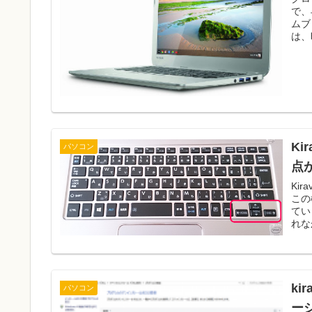
で、
ムブ
は、
Ki
パソコン
点
Ki
この
てい
れな
ki
パソコン
ー