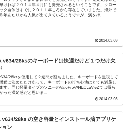
早ければ２０１４年４月にも発売されるということです。クロー
ック自体はすでに２０１１年ころから存在していました。海外で
昨年あたりから人気が出てきているようですが、満を持...
2014.03.09
ra v634/28ksのキーボードは快適だけど１つだけ欠
が
rav634/28ksを使用して２週間が経ちました。キーボードを重視して
機種に決めただけあって、キーボードの打ち心地はとても満足し
ます。同じ軽量タイプのソニーのVaioProやNECLaVieZでは得ら
かった満足感だと思いま...
2014.03.03
ra v634/28ks の空き容量とインストール済アプリケ
ション