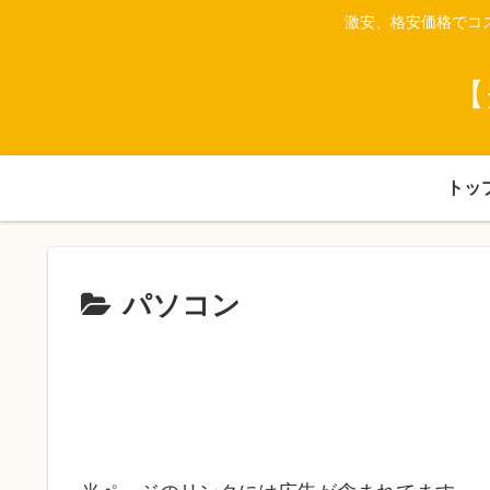
激安、格安価格でコ
【
トッ
パソコン