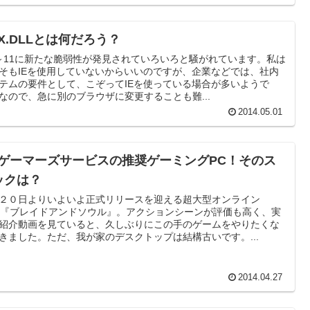
X.DLLとは何だろう？
6～11に新たな脆弱性が発見されていろいろと騒がれています。私は
そもIEを使用していないからいいのですが、企業などでは、社内
テムの要件として、こぞってIEを使っている場合が多いようで
なので、急に別のブラウザに変更することも難...
2014.05.01
Cゲーマーズサービスの推奨ゲーミングPC！そのス
ックは？
２０日よりいよいよ正式リリースを迎える超大型オンライン
G『ブレイドアンドソウル』。アクションシーンが評価も高く、実
紹介動画を見ていると、久しぶりにこの手のゲームをやりたくな
きました。ただ、我が家のデスクトップは結構古いです。...
2014.04.27