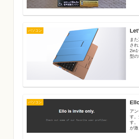
Le
パソコン
また
され
2i
型のS
El
パソコン
アン
す。
す。
が激