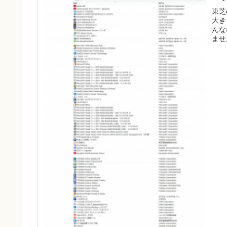
東芝
大き
んな
ませ