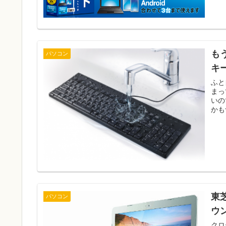
も
パソコン
キ
ふと
まっ
いの
かも
東
パソコン
ウ
クロ