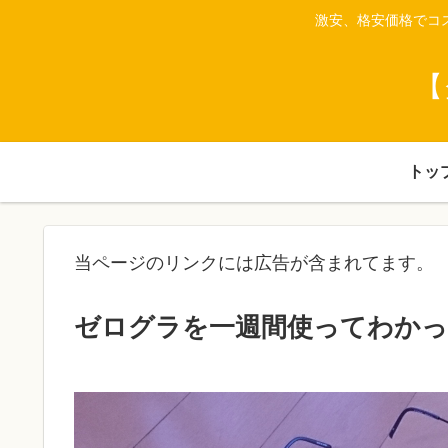
激安、格安価格でコ
【
トッ
当ページのリンクには広告が含まれてます。
ゼログラを一週間使ってわか