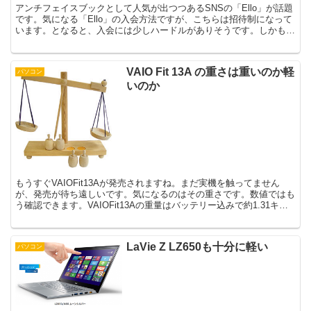
アンチフェイスブックとして人気が出つつあるSNSの「Ello」が話題
です。気になる「Ello」の入会方法ですが、こちらは招待制になって
います。となると、入会には少しハードルがありそうです。しかも、
競争が激しく、入会権利がオークションで売られ...
VAIO Fit 13A の重さは重いのか軽
パソコン
いのか
もうすぐVAIOFit13Aが発売されますね。まだ実機を触ってません
が、発売が待ち遠しいです。気になるのはその重さです。数値ではも
う確認できます。VAIOFit13Aの重量はバッテリー込みで約1.31キロ
グラムです。これが重いのか軽いのかま...
LaVie Z LZ650も十分に軽い
パソコン