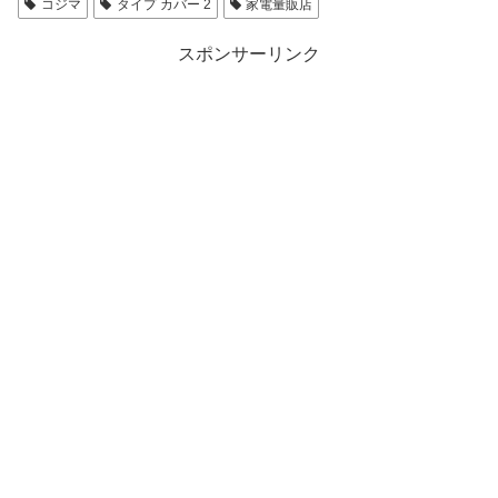
コジマ
タイプ カバー 2
家電量販店
スポンサーリンク