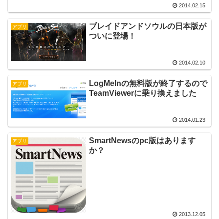
2014.02.15
ブレイドアンドソウルの日本版が
アプリ
ついに登場！
2014.02.10
LogMeInの無料版が終了するので
アプリ
TeamViewerに乗り換えました
2014.01.23
SmartNewsのpc版はあります
アプリ
か？
2013.12.05