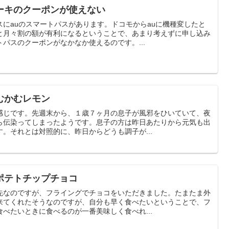
ーキのクーポンが使えない
にauのスマートパスがあります。ドコモからauに機種変したと
と月々割の額が有利になるということで、あまり考えずに申し込み
パスのクーポンがなかなか使えるのです。...
むかむレモン
感じです。先週末から、１歳７ヶ月の息子が風邪をひいていて、夜
ら伝染ってしまったようです。息子の方は昨日あたりから元気も出
。それとは対照的に、昨日からどうも調子が...
ポテトチップチョコ
先なのですが、フライングでチョコをいただきました。たまたま外
来てくれたそうなのですが、自分も早く食べたいということで、フ
べたいときに食べるのが一番美味しく食べれ...