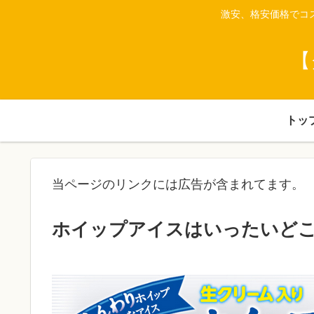
激安、格安価格でコ
【
トッ
当ページのリンクには広告が含まれてます。
ホイップアイスはいったいど