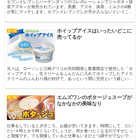
セブンイレブンとハーゲンダッツのコレボレーションでジャポネ＜抹
茶アズキ＞が発売されています。黒蜜、アズキ、抹茶、ミルクの4層
が実にマッチします。セブンイレブンでしか手が入らないということ
で、思わずまとめ買いしてしまいました。抹茶とアイスって...
ホイップアイスはいったいどこに
食べ物
売ってるか
元々は、ローソンと江崎グリコが共同開発し数量限定で発売した「ホ
イップアイス」。生クリームをふんだんに入れてホイップしたアイス
クリームのふんわり感が好評で、あっという間に完売という嬉しい結
果に。満を持して、正式に発売されました。ただ、残念なが...
エムズワンのポタージュスープが
食べ物
なかなかの美味なり
仕事をしていると夕方ころ、お腹が空いてきます。時間にして、だい
たい４時とか５時くらいでしょうか。何か食べたくなるのですがじっ
と我慢です。でも我慢していると仕事もいまひとつ調子がでないで