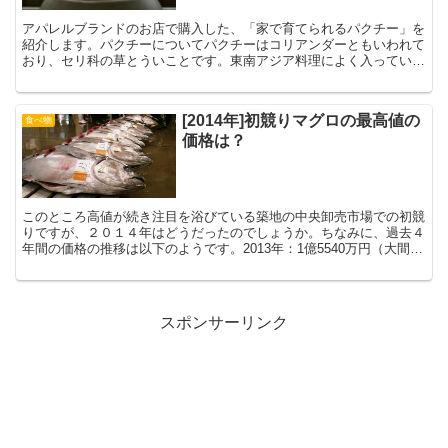
アパレルブランドのお店で購入した、「家で育てられるパクチー」を
紹介します。パクチーについてパクチーはコリアンダーともいわれて
おり、セリ科の草とういことです。東南アジア料理によく入っていま
すが、私もタイに行ったときにパクチーと出会い、完全に好...
[2014年]初競りマグロの最高値の
食べ物
価格は？
このところ高値が続き注目を浴びている築地の中央卸売市場での初競
りですが、２０１４年はどうだったのでしょうか。ちなみに、過去４
年間の価格の推移は以下のようです。2013年：1億5540万円（大間
産）2012年：5649万円（大間産）2011年...
スポンサーリンク