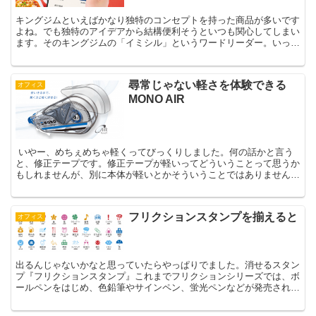
キングジムといえばかなり独特のコンセプトを持った商品が多いです
よね。でも独特のアイデアから結構便利そうといつも関心してしまい
ます。そのキングジムの「イミシル」というワードリーダー。いった
い何かできるのか？その評判はどうなのか？わからない単語...
尋常じゃない軽さを体験できる
オフィス
MONO AIR
いやー、めちぇめちゃ軽くってびっくりしました。何の話かと言う
と、修正テープです。修正テープが軽いってどういうことって思うか
もしれませんが、別に本体が軽いとかそういうことではありません。
その引き心地が尋常じゃないくらい軽いんです。「本当に消...
フリクションスタンプを揃えると
オフィス
出るんじゃないかなと思っていたらやっぱりでました。消せるスタン
プ『フリクションスタンプ』これまでフリクションシリーズでは、ボ
ールペンをはじめ、色鉛筆やサインペン、蛍光ペンなどが発売されて
います。同様のインクを使えば、スタンプもすぐに出来そう...