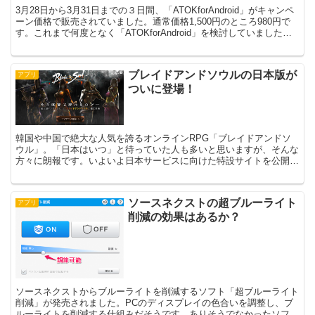
3月28日から3月31日までの３日間、「ATOKforAndroid」がキャンペ
ーン価格で販売されていました。通常価格1,500円のところ980円で
す。これまで何度となく「ATOKforAndroid」を検討していました
が、今回のキャンペー...
ブレイドアンドソウルの日本版が
アプリ
ついに登場！
韓国や中国で絶大な人気を誇るオンラインRPG「ブレイドアンドソ
ウル」。「日本はいつ」と待っていた人も多いと思いますが、そんな
方々に朗報です。いよいよ日本サービスに向けた特設サイトを公開さ
れました。「ブレイドアンドソウル」の公式サイトはこちら...
ソースネクストの超ブルーライト
アプリ
削減の効果はあるか？
ソースネクストからブルーライトを削減するソフト「超ブルーライト
削減」が発売されました。PCのディスプレイの色合いを調整し、ブ
ルーライトを削減する仕組みだそうです。ありそうでなかったソフト