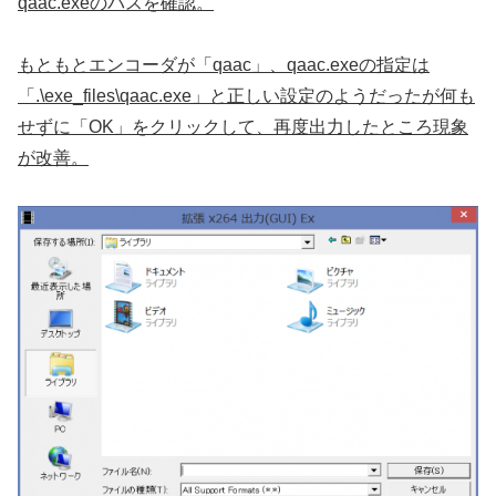
qaac.exeのパスを確認。
もともとエンコーダが「qaac」、qaac.exeの指定は
「.\exe_files\qaac.exe」と正しい設定のようだったが何も
せずに「OK」をクリックして、再度出力したところ現象
が改善。