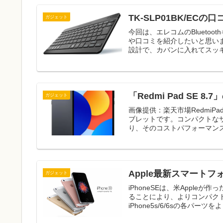
TK-SLP01BK/E
ガジェット
今回は、エレコムのBluetoo
や口コミを紹介したいと思いま
設計で、カバンに入れてスッキ
「Redmi Pad S
ガジェット
画像提供：楽天市場RedmiPad
ブレットです。コンパクトな
り、そのコストパフォーマンス
Apple最新スマートフ
ガジェット
iPhoneSEは、米Apple
ることにより、よりコンパク
iPhone5s/6/6sの各パーツ