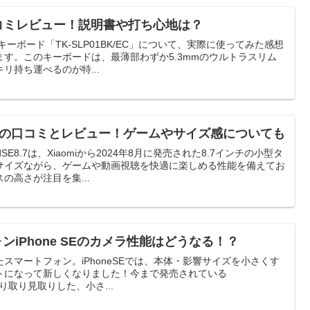
Cの口コミレビュー！説明書や打ち心地は？
thキーボード「TK-SLP01BK/EC」について、実際に使ってみた感想
す。このキーボードは、最薄部わずか5.3mmのウルトラスリム
リ持ち運べるのが特...
E 8.7」の口コミとレビュー！ゲームやサイズ感についても
SE8.7は、Xiaomiから2024年8月に発売された8.7インチの小型タ
サイズながら、ゲームや動画視聴を快適に楽しめる性能を備えてお
の高さが注目を集...
ォンiPhone SEのカメラ性能はどうなる！？
が作ったスマートフォン。iPhoneSEでは、本体・影響サイズを小さくす
トになって新しくなりました！今まで発売されている
をより取り見取りした、小さ...