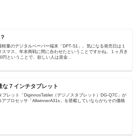
つ？
軽量のデジタルペーパー端末「DPT-S1」。気になる発売日は１
リスマス、年末商戦に間に合わせたということですかね。１ヶ月き
00円ということで、欲しい人は資金...
量な７インチタブレット
タブレット「DiginnosTablet（デジノスタブレット）DG-Q7C」が
プロセッサ「AllwinnerA31s」を搭載していならがらその価格