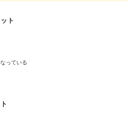
リット
になっている
ット