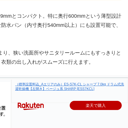
,039mmとコンパクト。特に奥行600mmという薄型設計
防水パン（内寸奥行540mm以上）にも設置可能で、
により、狭い洗面所やサニタリールームにもすっきりと
、衣類の出し入れがスムーズに行えます。
（標準設置料込_Aエリアのみ）ES-S7K-CL シャープ 7.0kg ドラム式洗
濯乾燥機【左開き】ベージュ系 SHARP [ESS7KCL]
楽天で購入