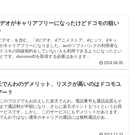
ビデオがキャリアフリーになったけどドコモの狙い
？
ビデオ」を含む、「dビデオ、dアニメストア、dヒッツ、dキッ
がキャリアフリーになりました。auやソフトバンクの利用者な
ドコモの回線契約をしていない人も利用できるようになったとい
とです。docomoIDを取得する必要はあります...
2014.04.05
天でんわのデメリット、リスクが高いのはドコモユ
ザー？
このブログでもお伝えした楽天でんわ。電話番号も通話品質もそ
まで通話料が半額になり、さらに楽天ポイントもつくというお得
ービスです。しかし、このサービスにもデメリットがあります。
でんわではない通常のキャリアの通話には無料通話があ...
2013.12.22