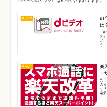
当ページのリンクには広告が含まれてます。
d
サービス
は
「d
ズ」
ど、
うこ
楽
サービス
ー
先日
のま
なサ
楽天