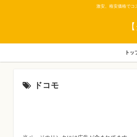
激安、格安価格でコ
【
トッ
ドコモ