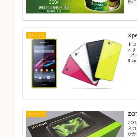
所に
Xp
ガジェット
ドコ
れま
った
9.4
ZO
ガジェット
ZO
入力
かが