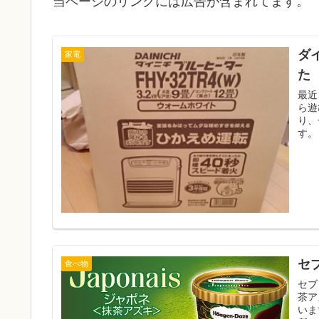
当ページのリンクには広告が含まれてます。
ダ
家電
た
最近
ら遊
り、
す。
セ
食べ物
セブ
茶ア
いま