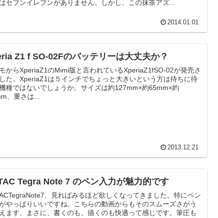
はセブンイレブンがありません。しかし、この抹茶アズ...
2014.01.01
eria Z1 f SO-02Fのバッテリーは大丈夫か？
モからXperiaZ1のMimi版と言われているXperiaZ1fSO-02が発売さ
した。XperiaZ1は５インチでちょっと大きいという方は待ちに待
機種ではないでしょうか。サイズは約127mm×約65mm×約
mm、重さは...
2013.12.21
TAC Tegra Note 7 のペン入力が魅力的です
TACTegraNote7、見ればみるほど欲しくなってきました。特にペン
がやっぱりいいですね。こちらの動画からもそのスムーズさがう
えます。まさに、書くのも、描くのも快適って感じです。筆圧も