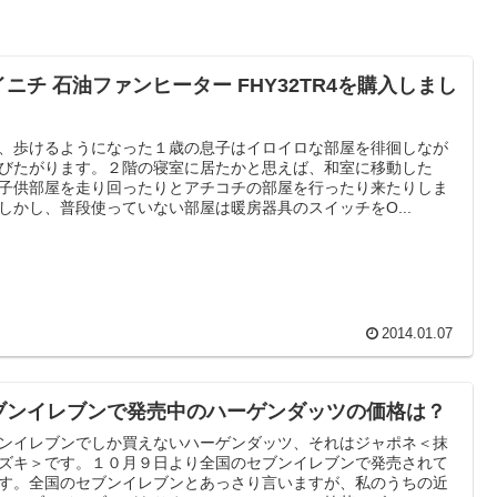
イニチ 石油ファンヒーター FHY32TR4を購入しまし
、歩けるようになった１歳の息子はイロイロな部屋を徘徊しなが
びたがります。２階の寝室に居たかと思えば、和室に移動した
子供部屋を走り回ったりとアチコチの部屋を行ったり来たりしま
しかし、普段使っていない部屋は暖房器具のスイッチをO...
2014.01.07
ブンイレブンで発売中のハーゲンダッツの価格は？
ンイレブンでしか買えないハーゲンダッツ、それはジャポネ＜抹
ズキ＞です。１０月９日より全国のセブンイレブンで発売されて
す。全国のセブンイレブンとあっさり言いますが、私のうちの近