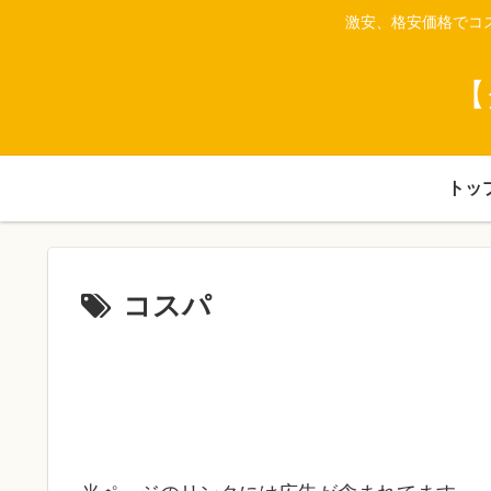
激安、格安価格でコ
【
トッ
コスパ