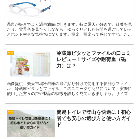
温泉が好きでよく温泉旅館に行きます。特に露天が好きで、紅葉を見
たり、雪景色を見たりしながら、ゆっくりとした時間を過ごしている
とホント幸せな気持ちになります。極楽、極楽って感じですね。た
だ、私は近眼なので、コンタクトを外しているときは、この大...
冷蔵庫ピタッとファイルの口コミ
生活
レビュー！サイズや耐荷重（磁
力）は？
画像提供：楽天市場冷蔵庫の扉に貼り付けて使用する便利なファイ
ル、冷蔵庫ピタッとファイル。このユニークな商品について、実際に
使用した方々の声や製品の特徴を詳しく見ていきましょう。サイズや
磁力など、気になる点も徹底的に解説します。冷蔵庫ピタッと...
簡易トイレで登山を快適に！初心
生活
者でも安心の選び方と使い方ガイ
ド