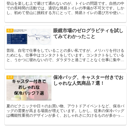
登山を楽しむ上で避けて通れないのが、トイレの問題です。自然の中
での長時間の活動では、適切な簡易トイレの準備が不可欠です。しか
し、初めて登山に挑戦する方にとって、簡易トイレの選び方や使い方
は悩ましい問題かもしれません。この記事では、登山におけ...
眼鏡市場のゼログラビティを試し
生活
てみてわかったこと
普段、自宅で仕事をしていることの多い私ですが、メリハリを付ける
ためにも、仕事中はコンタクトをしています。コンタクトをしている
と、うかつに寝れないので、ダラダラと過ごすことなく仕事に集中で
きます。コンタクトしたまま寝てしまうと大変ですからね。...
保冷バッグ、キャスター付きでお
生活
しゃれな人気商品７選！
夏のピクニックや日々のお買い物、アウトドアイベントなど、保冷バ
ッグの需要が高まる場面が増えています。しかし、従来の保冷バッグ
は機能性重視のデザインが多く、おしゃれさに欠けるものが多かった
のが事実です。そこで近年注目を集めているのが、です。本...