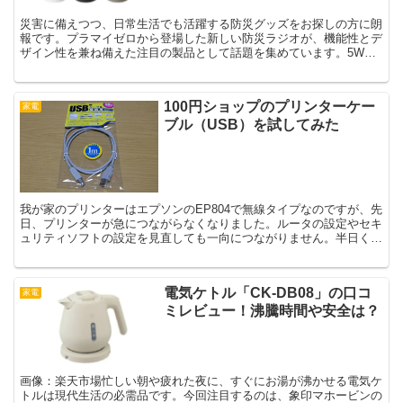
災害に備えつつ、日常生活でも活躍する防災グッズをお探しの方に朗
報です。プラマイゼロから登場した新しい防災ラジオが、機能性とデ
ザイン性を兼ね備えた注目の製品として話題を集めています。5WAY
電源や防水機能を搭載し、普段使いにも適したこの防災ラ...
100円ショップのプリンターケー
家電
ブル（USB）を試してみた
我が家のプリンターはエプソンのEP804で無線タイプなのですが、先
日、プリンターが急につながらなくなりました。ルータの設定やセキ
ュリティソフトの設定を見直しても一向につながりません。半日くら
い試行錯誤していましたが、そこでギブアップ。今日中...
電気ケトル「CK-DB08」の口コ
家電
ミレビュー！沸騰時間や安全は？
画像：楽天市場忙しい朝や疲れた夜に、すぐにお湯が沸かせる電気ケ
トルは現代生活の必需品です。今回注目するのは、象印マホービンの