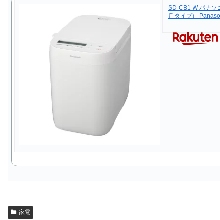
SD-CB1-W パナ
斤タイプ） Panason
家電