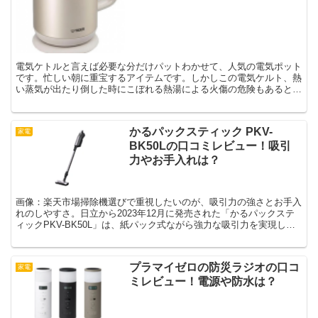
電気ケトルと言えば必要な分だけパットわかせて、人気の電気ポット
です。忙しい朝に重宝するアイテムです。しかしこの電気ケルト、熱
い蒸気が出たり倒した時にこぼれる熱湯による火傷の危険もあると言
われています。特に小さい子どもやペットがいる家庭ではよ...
かるパックスティック PKV-
家電
BK50Lの口コミレビュー！吸引
力やお手入れは？
画像：楽天市場掃除機選びで重視したいのが、吸引力の強さとお手入
れのしやすさ。日立から2023年12月に発売された「かるパックステ
ィックPKV-BK50L」は、紙パック式ながら強力な吸引力を実現し、
約4ヶ月に1回のお手入れで済む省メンテナンス...
プラマイゼロの防災ラジオの口コ
家電
ミレビュー！電源や防水は？