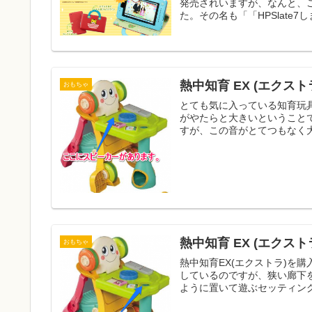
発売されいますが、なんと、
た。その名も「「HPSlate7し
熱中知育 EX (エクス
おもちゃ
とても気に入っている知育玩具
がやたらと大きいということ
すが、この音がとてつもなく大
熱中知育 EX (エクス
おもちゃ
熱中知育EX(エクストラ)を
しているのですが、狭い廊下
ように置いて遊ぶセッティング