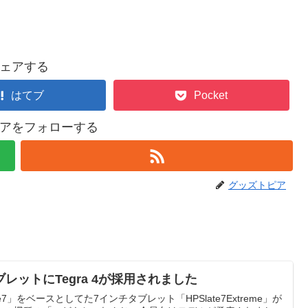
ェアする
はてブ
Pocket
アをフォローする
グッズトピア
レットにTegra 4が採用されました
e7」をベースとしてた7インチタブレット「HPSlate7Extreme」が